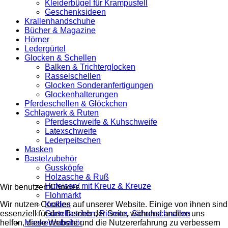
Kleiderbügel für Krampusfell
Geschenksideen
Krallenhandschuhe
Bücher & Magazine
Hörner
Ledergürtel
Glocken & Schellen
Balken & Trichterglocken
Rasselschellen
Glocken Sonderanfertigungen
Glockenhalterungen
Pferdeschellen & Glöckchen
Schlagwerk & Ruten
Pferdeschweife & Kuhschweife
Latexschweife
Lederpeitschen
Masken
Bastelzubehör
Gussköpfe
Holzasche & Ruß
Hufeisen/ mit Kreuz & Kreuze
Wir benutzen Cookies
Flohmarkt
Krallen
Wir nutzen Cookies auf unserer Website. Einige von ihnen sind
Gürtellaschen, Riemen, Schuhschnallen
essenziell für den Betrieb der Seite, während andere uns
Maskenzubehör
helfen, diese Website und die Nutzererfahrung zu verbessern