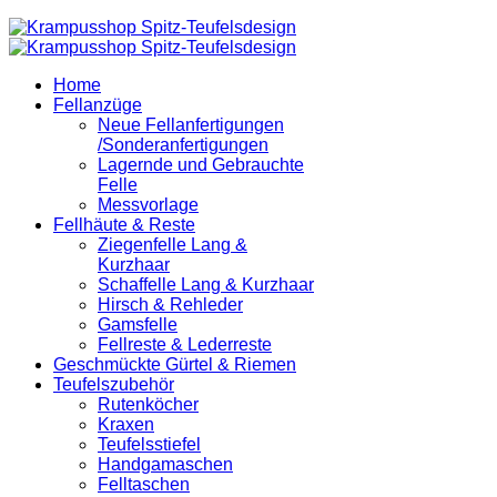
Home
Fellanzüge
Neue Fellanfertigungen
/Sonderanfertigungen
Lagernde und Gebrauchte
Felle
Messvorlage
Fellhäute & Reste
Ziegenfelle Lang &
Kurzhaar
Schaffelle Lang & Kurzhaar
Hirsch & Rehleder
Gamsfelle
Fellreste & Lederreste
Geschmückte Gürtel & Riemen
Teufelszubehör
Rutenköcher
Kraxen
Teufelsstiefel
Handgamaschen
Felltaschen