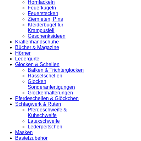
Hornfackeln
Feuerkugeln
Feuerstecken
Ziernieten, Pins
Kleiderbügel für
Krampusfell
Geschenksideen
Krallenhandschuhe
Bücher & Magazine
Hörner
Ledergürtel
Glocken & Schellen
Balken & Trichterglocken
Rasselschellen
Glocken
Sonderanfertigungen
Glockenhalterungen
Pferdeschellen & Glöckchen
Schlagwerk & Ruten
Pferdeschweife &
Kuhschweife
Latexschweife
Lederpeitschen
Masken
Bastelzubehör