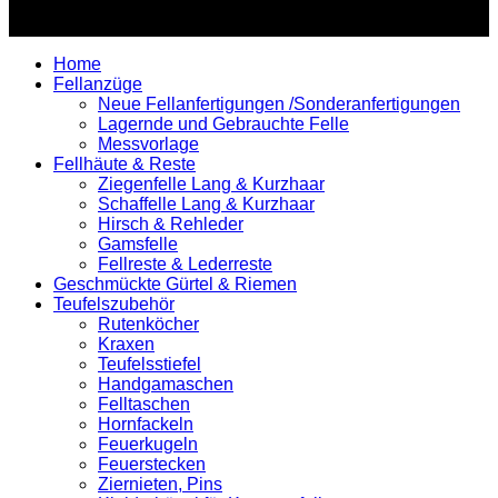
Home
Fellanzüge
Neue Fellanfertigungen /Sonderanfertigungen
Lagernde und Gebrauchte Felle
Messvorlage
Fellhäute & Reste
Ziegenfelle Lang & Kurzhaar
Schaffelle Lang & Kurzhaar
Hirsch & Rehleder
Gamsfelle
Fellreste & Lederreste
Geschmückte Gürtel & Riemen
Teufelszubehör
Rutenköcher
Kraxen
Teufelsstiefel
Handgamaschen
Felltaschen
Hornfackeln
Feuerkugeln
Feuerstecken
Ziernieten, Pins