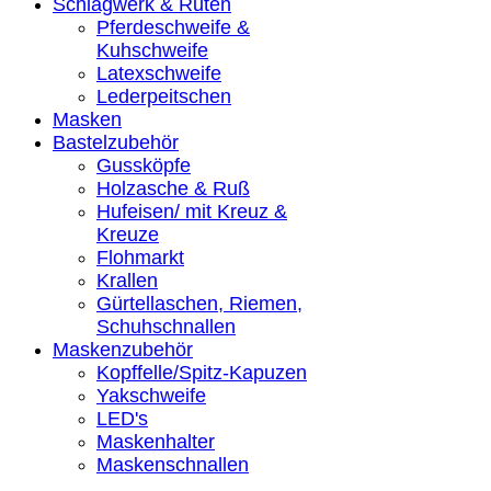
Schlagwerk & Ruten
Pferdeschweife &
Kuhschweife
Latexschweife
Lederpeitschen
Masken
Bastelzubehör
Gussköpfe
Holzasche & Ruß
Hufeisen/ mit Kreuz &
Kreuze
Flohmarkt
Krallen
Gürtellaschen, Riemen,
Schuhschnallen
Maskenzubehör
Kopffelle/Spitz-Kapuzen
Yakschweife
LED's
Maskenhalter
Maskenschnallen