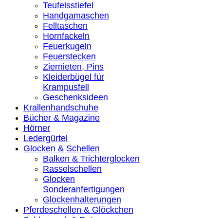
Teufelsstiefel
Handgamaschen
Felltaschen
Hornfackeln
Feuerkugeln
Feuerstecken
Ziernieten, Pins
Kleiderbügel für
Krampusfell
Geschenksideen
Krallenhandschuhe
Bücher & Magazine
Hörner
Ledergürtel
Glocken & Schellen
Balken & Trichterglocken
Rasselschellen
Glocken
Sonderanfertigungen
Glockenhalterungen
Pferdeschellen & Glöckchen