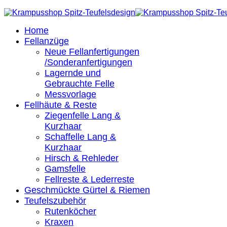
Home
Fellanzüge
Neue Fellanfertigungen
/Sonderanfertigungen
Lagernde und
Gebrauchte Felle
Messvorlage
Fellhäute & Reste
Ziegenfelle Lang &
Kurzhaar
Schaffelle Lang &
Kurzhaar
Hirsch & Rehleder
Gamsfelle
Fellreste & Lederreste
Geschmückte Gürtel & Riemen
Teufelszubehör
Rutenköcher
Kraxen