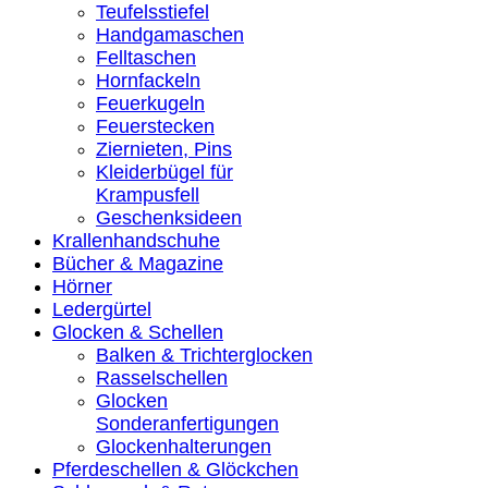
Teufelsstiefel
Handgamaschen
Felltaschen
Hornfackeln
Feuerkugeln
Feuerstecken
Ziernieten, Pins
Kleiderbügel für
Krampusfell
Geschenksideen
Krallenhandschuhe
Bücher & Magazine
Hörner
Ledergürtel
Glocken & Schellen
Balken & Trichterglocken
Rasselschellen
Glocken
Sonderanfertigungen
Glockenhalterungen
Pferdeschellen & Glöckchen