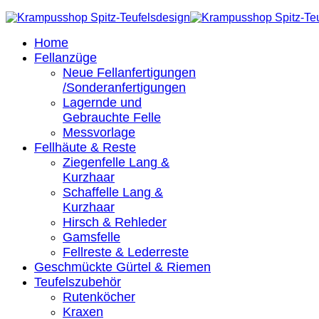
Home
Fellanzüge
Neue Fellanfertigungen
/Sonderanfertigungen
Lagernde und
Gebrauchte Felle
Messvorlage
Fellhäute & Reste
Ziegenfelle Lang &
Kurzhaar
Schaffelle Lang &
Kurzhaar
Hirsch & Rehleder
Gamsfelle
Fellreste & Lederreste
Geschmückte Gürtel & Riemen
Teufelszubehör
Rutenköcher
Kraxen