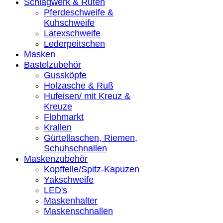
Schlagwerk & Ruten
Pferdeschweife &
Kuhschweife
Latexschweife
Lederpeitschen
Masken
Bastelzubehör
Gussköpfe
Holzasche & Ruß
Hufeisen/ mit Kreuz &
Kreuze
Flohmarkt
Krallen
Gürtellaschen, Riemen,
Schuhschnallen
Maskenzubehör
Kopffelle/Spitz-Kapuzen
Yakschweife
LED's
Maskenhalter
Maskenschnallen