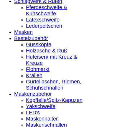
Schlagwerk & Ruten
Pferdeschweife &
Kuhschweife
Latexschweife
Lederpeitschen
Masken
Bastelzubehör
Gussköpfe
Holzasche & Ruß
Hufeisen/ mit Kreuz &
Kreuze
Flohmarkt
Krallen
Gürtellaschen, Riemen,
Schuhschnallen
Maskenzubehör
Kopffelle/Spitz-Kapuzen
Yakschweife
LED's
Maskenhalter
Maskenschnallen