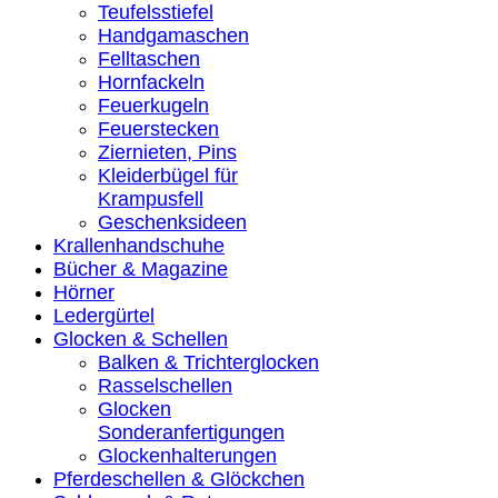
Teufelsstiefel
Handgamaschen
Felltaschen
Hornfackeln
Feuerkugeln
Feuerstecken
Ziernieten, Pins
Kleiderbügel für
Krampusfell
Geschenksideen
Krallenhandschuhe
Bücher & Magazine
Hörner
Ledergürtel
Glocken & Schellen
Balken & Trichterglocken
Rasselschellen
Glocken
Sonderanfertigungen
Glockenhalterungen
Pferdeschellen & Glöckchen