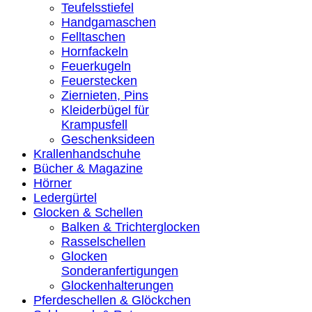
Teufelsstiefel
Handgamaschen
Felltaschen
Hornfackeln
Feuerkugeln
Feuerstecken
Ziernieten, Pins
Kleiderbügel für
Krampusfell
Geschenksideen
Krallenhandschuhe
Bücher & Magazine
Hörner
Ledergürtel
Glocken & Schellen
Balken & Trichterglocken
Rasselschellen
Glocken
Sonderanfertigungen
Glockenhalterungen
Pferdeschellen & Glöckchen