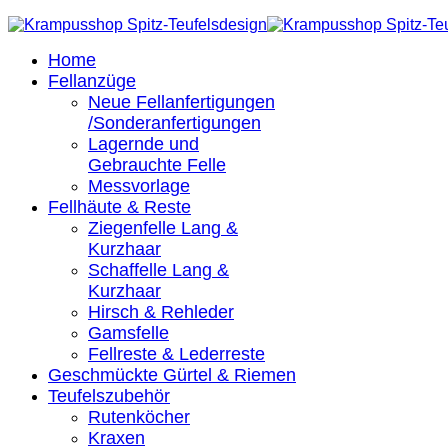
Home
Fellanzüge
Neue Fellanfertigungen
/Sonderanfertigungen
Lagernde und
Gebrauchte Felle
Messvorlage
Fellhäute & Reste
Ziegenfelle Lang &
Kurzhaar
Schaffelle Lang &
Kurzhaar
Hirsch & Rehleder
Gamsfelle
Fellreste & Lederreste
Geschmückte Gürtel & Riemen
Teufelszubehör
Rutenköcher
Kraxen