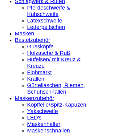
Schlagwerk & Ruten
Pferdeschweife &
Kuhschweife
Latexschweife
Lederpeitschen
Masken
Bastelzubehör
Gussköpfe
Holzasche & Ruß
Hufeisen/ mit Kreuz &
Kreuze
Flohmarkt
Krallen
Gürtellaschen, Riemen,
Schuhschnallen
Maskenzubehör
Kopffelle/Spitz-Kapuzen
Yakschweife
LED's
Maskenhalter
Maskenschnallen