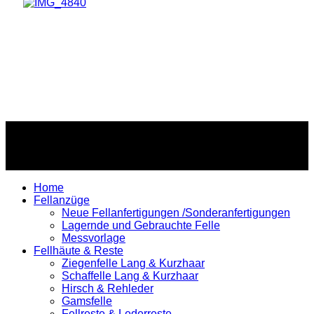
Copyright © 2026 Spitz-Teufelsdesign. All Rights Reserved.
Home
Fellanzüge
Neue Fellanfertigungen /Sonderanfertigungen
Lagernde und Gebrauchte Felle
Messvorlage
Fellhäute & Reste
Ziegenfelle Lang & Kurzhaar
Schaffelle Lang & Kurzhaar
Hirsch & Rehleder
Gamsfelle
Fellreste & Lederreste