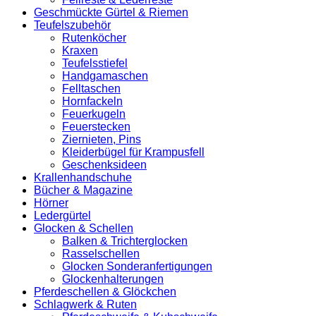
Geschmückte Gürtel & Riemen
Teufelszubehör
Rutenköcher
Kraxen
Teufelsstiefel
Handgamaschen
Felltaschen
Hornfackeln
Feuerkugeln
Feuerstecken
Ziernieten, Pins
Kleiderbügel für Krampusfell
Geschenksideen
Krallenhandschuhe
Bücher & Magazine
Hörner
Ledergürtel
Glocken & Schellen
Balken & Trichterglocken
Rasselschellen
Glocken Sonderanfertigungen
Glockenhalterungen
Pferdeschellen & Glöckchen
Schlagwerk & Ruten