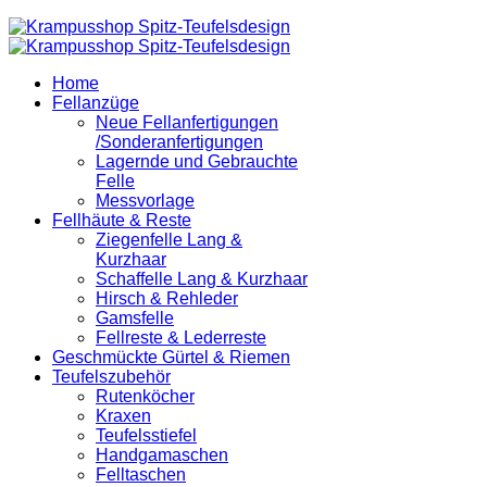
Home
Fellanzüge
Neue Fellanfertigungen
/Sonderanfertigungen
Lagernde und Gebrauchte
Felle
Messvorlage
Fellhäute & Reste
Ziegenfelle Lang &
Kurzhaar
Schaffelle Lang & Kurzhaar
Hirsch & Rehleder
Gamsfelle
Fellreste & Lederreste
Geschmückte Gürtel & Riemen
Teufelszubehör
Rutenköcher
Kraxen
Teufelsstiefel
Handgamaschen
Felltaschen