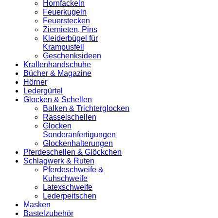
Hornfackeln
Feuerkugeln
Feuerstecken
Ziernieten, Pins
Kleiderbügel für
Krampusfell
Geschenksideen
Krallenhandschuhe
Bücher & Magazine
Hörner
Ledergürtel
Glocken & Schellen
Balken & Trichterglocken
Rasselschellen
Glocken
Sonderanfertigungen
Glockenhalterungen
Pferdeschellen & Glöckchen
Schlagwerk & Ruten
Pferdeschweife &
Kuhschweife
Latexschweife
Lederpeitschen
Masken
Bastelzubehör